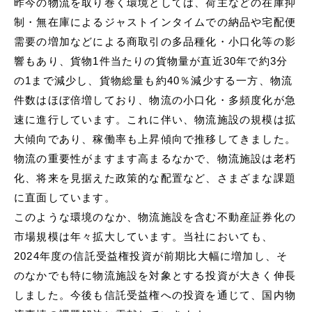
昨今の物流を取り巻く環境としては、荷主などの在庫抑
制・無在庫によるジャストインタイムでの納品や宅配便
需要の増加などによる商取引の多品種化・小口化等の影
響もあり、貨物1件当たりの貨物量が直近30年で約3分
の1まで減少し、貨物総量も約40％減少する一方、物流
件数はほぼ倍増しており、物流の小口化・多頻度化が急
速に進行しています。これに伴い、物流施設の規模は拡
大傾向であり、稼働率も上昇傾向で推移してきました。
物流の重要性がますます高まるなかで、物流施設は老朽
化、将来を見据えた政策的な配置など、さまざまな課題
に直面しています。
このような環境のなか、物流施設を含む不動産証券化の
市場規模は年々拡大しています。当社においても、
2024年度の信託受益権投資が前期比大幅に増加し、そ
のなかでも特に物流施設を対象とする投資が大きく伸長
しました。今後も信託受益権への投資を通じて、国内物