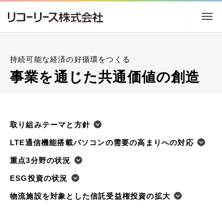
トップ
持続可能な経済の好循環をつくる
企業情報
事業を通じた共通価値の創造
事業内容
取り組みテーマと方針
サステナビリティ
LTE通信機能搭載パソコンの需要の高まりへの対応
株主・投資家情報
重点3分野の状況
ESG投資の状況
採用情報
物流施設を対象とした信託受益権投資の拡大
ニュース
アクセス