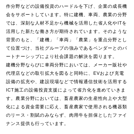
作分野などの設備投資のハードルを下げ、企業の成長機
会をサポートしています。特に建機、車両、農業の分野
では、深刻な人材不足から機械を活用した省人化やITを
活用した新たな働き方が期待されています。そのような
背景のもと、「建機」「車両」「農業」を重点分野とし
て位置づけ、当社グループの強みであるベンダーとのパ
ートナーシップにより社会課題の解決を図ります。
建機分野ならびに車両分野においては、メーカー販社や
代理店などの取引拡大を図ると同時に、EVおよび充電
設備の拡充や、建設現場などで情報通信技術を活用する
ICT施工の設備投資支援によって省力化を進めていきま
す。農業分野においては、畜産農家の生産性向上や大型
化による資金需要に応え、畜産農家で使用される機器類
のリース・割賦のみならず、肉用牛を担保としたファイ
ナンス提供も行っています。