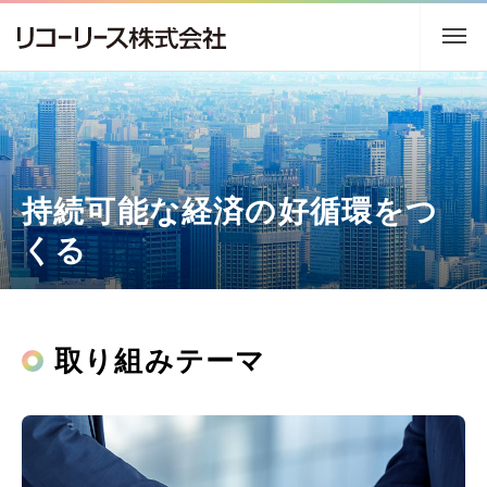
トップ
企業情報
持続可能な経済の好循環をつ
事業内容
くる
サステナビリティ
株主・投資家情報
取り組みテーマ
採用情報
ニュース
アクセス