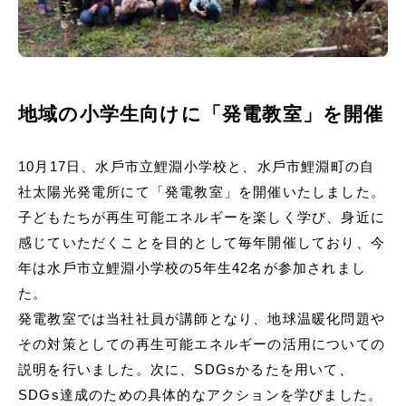
地域の小学生向けに「発電教室」を開催
10⽉17⽇、⽔⼾市⽴鯉淵⼩学校と、⽔⼾市鯉淵町の⾃
社太陽光発電所にて「発電教室」を開催いたしました。
⼦どもたちが再⽣可能エネルギーを楽しく学び、⾝近に
感じていただくことを⽬的として毎年開催しており、今
年は⽔⼾市⽴鯉淵⼩学校の5年⽣42名が参加されまし
た。
発電教室では当社社員が講師となり、地球温暖化問題や
その対策としての再⽣可能エネルギーの活⽤についての
説明を⾏いました。次に、SDGsかるたを⽤いて、
SDGs達成のための具体的なアクションを学びました。