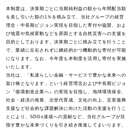
本制度は、決算期ごとに当期純利益の額から年間配当額
を差し引いた額の1％を積み⽴て、当社グループの経営
理念・中⻑期ビジョン実現を⽬指した寄付や協賛、およ
び地震や気候変動などを原因とする⾃然災害への⽀援を
⽬的としております。決算期ごとに積み⽴てを⾏うこと
で、業績に左右されずに継続的かつ機動的な寄付が可能
になります。なお、今年度も本制度を活⽤し寄付を実施
いたします。
当社は、「私達らしい⾦融・サービスで豊かな未来への
架け橋となります」という経営理念および中⻑期ビジョ
ン『循環創造企業へ』の実現を⽬指し、地球環境保全、
社会・経済の発展、次世代育成、⽂化の向上、災害復興
⽀援など社会的な課題解決に向けた活動の⽀援を⾏うこ
とにより、SDGs達成への貢献など、当社グループが⽬
指す豊かな未来づくりを引き続き推進してまいります。