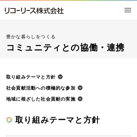
トップ
豊かな暮らしをつくる
企業情報
コミュニティとの協働・連携
事業内容
取り組みテーマと⽅針
サステナビリティ
社会貢献活動への積極的な参加
株主・投資家情報
地域に根ざした社会貢献の実施
採用情報
取り組みテーマと⽅針
ニュース
アクセス