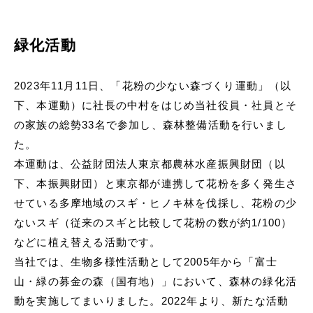
緑化活動
2023年11⽉11⽇、「花粉の少ない森づくり運動」（以
下、本運動）に社⻑の中村をはじめ当社役員・社員とそ
の家族の総勢33名で参加し、森林整備活動を⾏いまし
た。
本運動は、公益財団法⼈東京都農林⽔産振興財団（以
下、本振興財団）と東京都が連携して花粉を多く発⽣さ
せている多摩地域のスギ・ヒノキ林を伐採し、花粉の少
ないスギ（従来のスギと⽐較して花粉の数が約1/100）
などに植え替える活動です。
当社では、⽣物多様性活動として2005年から「富⼠
⼭・緑の募⾦の森（国有地）」において、森林の緑化活
動を実施してまいりました。2022年より、新たな活動