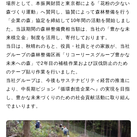
場所として、本振興財団と東京都による「花粉の少ない
森づくり運動」へ賛同し、協賛によって森林整備を⾏う
「企業の森」協定を締結して10年間の活動を開始しまし
た。当該期間の森林整備費相当額は、当社の「豊かな未
来積⽴⾦」制度を活⽤し、寄付しております。
当⽇は、秋晴れのもと、役員・社員とその家族が、当社
グループの森林整備区画「リコーリースグループ豊かな
未来への森」で2年⽬の補植作業および誤伐防⽌のため
のテープ貼り作業を⾏いました。
当社グループは、今後もサステナビリティ経営の推進に
より、中⻑期ビジョン『循環創造企業へ』の実現を⽬指
し、豊かな未来づくりのための社会貢献活動に取り組ん
でまいります。