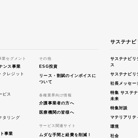
サステナビ
事業セグメント
その他
サステナビリ
ス
ナンス事業
ESG投資
・クレジット
サステナビリ
リース・割賦のインボイスに
ついて
社長メッセー
特集 サステ
ービス
各種業界向け情報
未来
介護事業者の方へ
特集対談
医療機関の皆様へ
マテリアリテ
クタリング
サービス関連サイト
環境
ト事業
ムダな手間と経費を削減！
社会