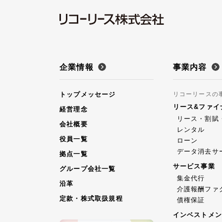
企業情報
事業内容
トップメッセージ
リコーリースの
リース&ファイ
経営理念
リース・割賦
会社概要
レンタル
役員一覧
ローン
データ消去サ
拠点一覧
サービス事業
グループ会社一覧
集金代行
沿革
介護報酬ファ
定款・株式取扱規程
債権保証
インベストメン