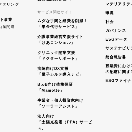
マテリアリテ
クタリング
サービス関連サイト
環境
ト事業
ムダな手間と経費を削減！
社会
動産関連
「集金代行サービス」
ガバナンス
介護事業経営支援サイト
ESGデータ
「けあコンシェル」
サステナビリ
クリニック開業支援
統合報告書
「ドクターサポート」
投融資におけ
病院向けDX支援
の配慮に関す
「電子カルテ導入ナビ」
ESGファイ
BtoB向け債権保証
「Mamotte」
事業者・個人投資家向け
「ソーラーアシスト」
法人向け
「太陽光発電（PPA）サービ
ス」