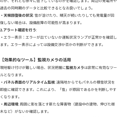
のか、それとも徐々に低下しているのかを確認します。周辺の発電所や
過去の同時期のデータと比較できるとなお良いでしょう。
・天候回復後の状況
: 雪が溶けたり、晴天が続いたりしても発電量が回
復しない場合は、設備故障の可能性が高まります。
2.アラート確認を行う
:
・
エラー表示：エラーが出ていないか運転状況ランプが正常かを確認し
ます。エラー表示によっては設備交渉か否かの判断ができます。
【効果的なツール】監視カメラの活用
現地駆け付けが難しい場合、状況把握に
監視カメラ
は非常に有効なツー
ルとなります。
・パネル表面のリアルタイム監視
: 遠隔地からでもパネルの積雪状況を
即座に確認できます。これにより、「雪」が原因であるかを判断しやす
くなります。
・周辺環境
: 周囲に影を落とす新たな障害物（建設中の建物、伸びた樹
木など）がないか確認します。