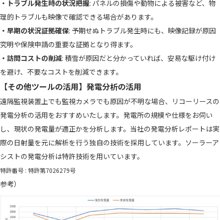
・トラブル発生時の状況把握
: パネルの損傷や動物による被害など、物
理的トラブルも映像で確認できる場合があります。
・早期の状況証拠確保
: 予期せぬトラブル発生時にも、映像記録が原因
究明や保険申請の重要な証拠となり得ます。
・訪問コストの削減
: 積雪が原因だと分かっていれば、安易な駆け付け
を避け、不要なコストを削減できます。
【その他ツールの活用】発電分析の活用
遠隔監視装置上でも監視カメラでも原因が不明な場合、リコーリースの
発電分析の活用をおすすめいたします。発電所の規模や仕様をお伺い
し、現状の発電量が適正かを分析します。当社の発電分析レポートは実
際の⽇射量を元に解析を⾏う独⾃の技術を採用しています。ソーラーア
シストの発電分析は特許技術を⽤いています。
特許番号 : 特許第7026279号
参考）