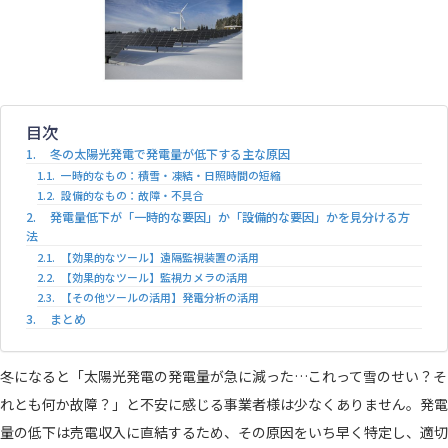
0120-982-816
平日9:00-17:00
(携帯電話からもOK)
目次
冬の太陽光発電で発電量が低下する主な原因
一時的なもの：積雪・凍結・日照時間の短縮
設備的なもの：故障・不具合
発電量低下が「一時的な要因」か「設備的な要因」かを見分ける方
法
【効果的なツール】遠隔監視装置の活用
【効果的なツール】監視カメラの活用
【その他ツールの活用】発電分析の活用
まとめ
冬になると「太陽光発電の発電量が急に減った…これって雪のせい？そ
れとも何か故障？」と不安に感じる事業者様は少なくありません。発電
量の低下は売電収入に直結するため、その原因をいち早く特定し、適切