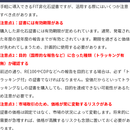
手軽に導入できるFIT非化石証書ですが、活用する際にはいくつか注意
すべき点があります。
注意点1：証書には有効期限がある
購入した非化石証書には有効期限が定められています。通常、発電され
た年度の翌年度の報告までが有効とされています。期限を過ぎると価値
が失われてしまうため、計画的に使用する必要があります。
注意点2：目的（国際的な報告など）に合った種類（トラッキング有
無）か確認する
前述の通り、RE100やCDPなどへの報告を目的とする場合は、必ず「ト
ラッキング付」の証書でなければなりません。安価だからといってトラ
ッキングなしの証書を購入しても、目的を達成できない可能性があるた
め注意が必要です。
注意点3：市場取引のため、価格が常に変動するリスクがある
証書の価格は固定ではなく、市場の状況によって変動します。将来的に
需要が急増すれば、価格が高騰するリスクも念頭に置いておく必要があ
ります。