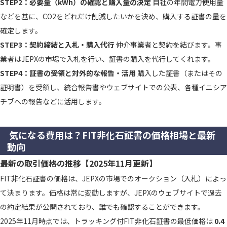
STEP2：必要量（kWh）の確認と購入量の決定
自社の年間電力使用量
などを基に、CO2をどれだけ削減したいかを決め、購入する証書の量を
確定します。
STEP3：契約締結と入札・購入代行
仲介事業者と契約を結びます。事
業者はJEPXの市場で入札を行い、証書の購入を代行してくれます。
STEP4：証書の受領と対外的な報告・活用
購入した証書（またはその
証明書）を受領し、統合報告書やウェブサイトでの公表、各種イニシア
チブへの報告などに活用します。
気になる費用は？FIT非化石証書の価格相場と最新
動向
最新の取引価格の推移【2025年11月更新】
FIT非化石証書の価格は、JEPXの市場でのオークション（入札）によっ
て決まります。価格は常に変動しますが、JEPXのウェブサイトで過去
の約定結果が公開されており、誰でも確認することができます。
2025年11月時点では、トラッキング付FIT非化石証書の最低価格は
0.4