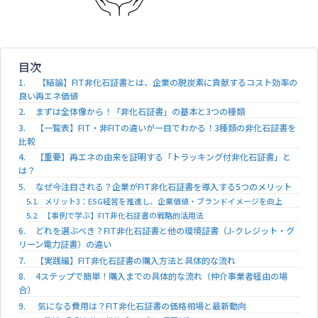
0120-982-816
平日9:00-17:00
(携帯電話からもOK)
目次
【結論】FIT非化石証書とは、企業の脱炭素に貢献するコスト効率の
良い再エネ価値
まずは全体像から！「非化石証書」の基本と3つの種類
【一覧表】FIT・非FITの違いが一目でわかる！3種類の非化石証書を
比較
【重要】再エネの由来を証明する「トラッキング付非化石証書」と
は？
なぜ今注目される？企業がFIT非化石証書を導入する5つのメリット
メリット3：ESG経営を推進し、企業価値・ブランドイメージを向上
【事例で学ぶ】FIT非化石証書の戦略的活用法
どれを選ぶべき？FIT非化石証書と他の環境証書（J-クレジット・グ
リーン電力証書）の違い
【実践編】FIT非化石証書の購入方法と具体的な流れ
4ステップで簡単！購入までの具体的な流れ（仲介事業者経由の場
合）
気になる費用は？FIT非化石証書の価格相場と最新動向