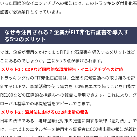
いった国際的なイニシアチブへの報告には、この
トラッキング付非化石
証書
が必須条件となっています。
なぜ今注目される？企業がFIT非化石証書を導入す
る5つのメリット
では、企業が費用をかけてまでFIT非化石証書を導入するメリットはど
こにあるのでしょうか。主に5つの点が挙げられます。
メリット1：CDPなど国際的な環境報告・イニシアチブへの対応
トラッキング付のFIT非化石証書は、企業の気候変動への取り組みを評
価するCDPや、事業活動で使う電力を100%再エネで賄うことを目指す
RE100などの国際的な枠組みへの報告に活用できます。これにより、グ
ローバル基準での環境経営をアピールできます。
メリット2：温対法におけるCO2排出量の報告
日本の法律である「地球温暖化対策の推進に関する法律（温対法）」で
は、一定以上のエネルギーを使用する事業者にCO2排出量の報告が義務