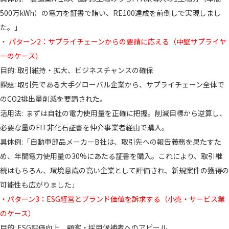
500万kWh）の電力を証書で賄い、RE100達成を前倒しで実現しまし
た。」
・ パターン2：サプライチェーンからの要請に応える（中堅サプライヤ
ーのケース）
目的: 取引維持・拡大、ビジネスチャンスの確保
課題: 取引先である大手グローバル企業から、サプライチェーン全体で
のCO2排出量削減を要請された。
活用法: まずは自社の電力使用量を正確に把握。削減目標から逆算し、
必要な量のFIT非化石証書を仲介事業者経由で購入。
具体例:「自動車部品メーカーB社は、取引先への報告義務を果たすた
め、年間電力使用量の30%にあたる証書を購入。これにより、取引継
続はもちろん、環境意識の高い企業として評価され、新規案件の獲得の
可能性も広がりました」
・パターン3：ESG経営とブランド価値を訴求する（小売・サービス業
のケース）
目的: ESG評価向上、顧客・採用候補者へのアピール