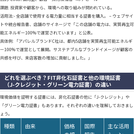
課題: 投資家や顧客から、環境への取り組みが問われている。
活用法:- 全店舗で使用する電力量に相当する証書を購入。 – ウェブサイ
トや統合報告書、店舗のサイネージで「この店舗の電力は、実質再生可
能エネルギー100%で運営されています」と公表。
具体例: 「アパレルブランドC社は、都内5店舗を実質再生可能エネルギ
ー100%で運営として展開。サステナブルなブランドイメージが顧客の
共感を呼び、来店客数の増加に貢献しました。」
どれを選ぶべき？FIT非化石証書と他の環境証書
（J-クレジット・グリーン電力証書）の違い
環境価値を証明する証書には、非化石証書の他に「J-クレジット」や
「グリーン電力証書」もあります。それぞれの違いを理解しておきまし
ょう。
種類
由来
価格
国際
主な活用