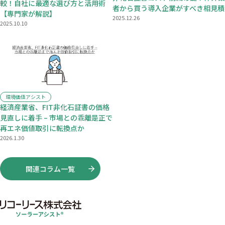
較！自社に最適な選び方と活用術
者から買う導入企業がすべき相見積
【専門家が解説】
2025.12.26
2025.10.10
環境価値アシスト
経済産業省、FIT非化石証書の価格
見直しに着手 – 市場との乖離是正で
再エネ価値取引に転換点か
2026.1.30
関連コラム一覧