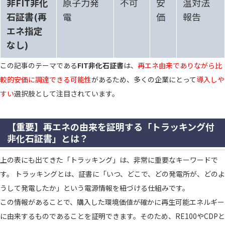
非FIT非化
原子力発
不可
安
温対法
石証書(再
電
価
報告
エネ指定
なし)
この記事のテーマである
FIT非化石証書
は、
再エネ由来でありながら比
較的安価に調達できる可能性
があるため、多くの企業にとって
導入しや
すい
選択肢として注目されています。
【重要】再エネの由来を証明する「トラッキング付
非化石証書」とは？
上の表にも出てきた「トラッキング」は、非常に重要なキーワードで
す。 トラッキングとは、証書に「いつ、どこで、どの発電所が、どのよ
うして発電したか」という電源情報を紐づける仕組みです。
この情報があることで、購入した環境価値が確かに再生可能エネルギー
に由来するものであることを証明できます。そのため、RE100やCDPと