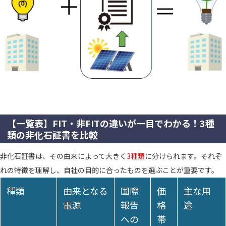
【一覧表】FIT・非FITの違いが一目でわかる！3種
類の非化石証書を比較
非化石証書は、その由来によって大きく
3種類
に分けられます。それぞ
れの特徴を理解し、自社の目的に合ったものを選ぶことが重要です。
種類
由来となる
国際
価
主な用
電源
報告
格
途
への
帯