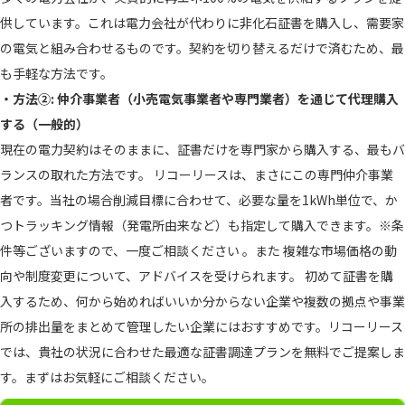
供しています。これは電力会社が代わりに非化石証書を購入し、需要家
の電気と組み合わせるものです。契約を切り替えるだけで済むため、最
も手軽な方法です。
・方法②: 仲介事業者（小売電気事業者や専門業者）を通じて代理購入
する（一般的）
現在の電力契約はそのままに、証書だけを専門家から購入する、最もバ
ランスの取れた方法です。 リコーリースは、まさにこの専門仲介事業
者です。当社の場合削減目標に合わせて、必要な量を1kWh単位で、か
つトラッキング情報（発電所由来など）も指定して購入できます。※条
件等ございますので、一度ご相談ください 。また 複雑な市場価格の動
向や制度変更について、アドバイスを受けられます。 初めて証書を購
入するため、何から始めればいいか分からない企業や複数の拠点や事業
所の排出量をまとめて管理したい企業にはおすすめです。リコーリース
では、貴社の状況に合わせた最適な証書調達プランを無料でご提案しま
す。まずはお気軽にご相談ください。