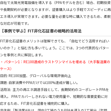
自社で太陽光発電設備を導入する（PPAモデルを含む）場合、初期投資
や長期契約が必要となりますが、証書購入はより手軽でスピーディに再
エネ導入が実現できます。必要な量を必要な時に購入できるため、柔軟
な対応が可能です。
【事例で学ぶ】FIT非化石証書の戦略的活用法
FIT非化石証書のメリットは理解できても、「自社でどう活用すればい
いのか？」と悩む方も多いでしょう。ここでは、3つの代表的なパター
ンを事例と共に解説します。
・ パターン1：RE100達成のラストワンマイルを埋める（大手製造業の
ケース）
目的: RE100加盟、グローバルな環境評価向上
課題: 自家消費やPPAだけでは100%達成が難しい。
活用法: 主力の再エネ調達手段として、長期契約のコーポレートPPAを
導入。 PPAでカバーしきれない電力使用量や、短期的な需要変動に対
応するため、FIT非化石証書を補完的に購入。
具体例:「製造業A社は、国内3工場のうちPPA未導入の1工場分（年間