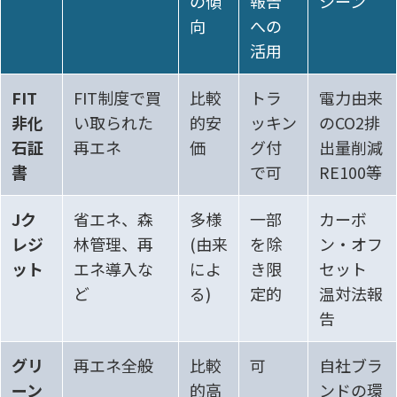
の傾
報告
シーン
向
への
活用
FIT
FIT制度で買
比較
トラ
電力由来
非化
い取られた
的安
ッキン
のCO2排
石証
再エネ
価
グ付
出量削減
書
で可
RE100等
Jク
省エネ、森
多様
一部
カーボ
レジ
林管理、再
(由来
を除
ン・オフ
ット
エネ導入な
によ
き限
セット
ど
る)
定的
温対法報
告
グリ
再エネ全般
比較
可
自社ブラ
ーン
的高
ンドの環