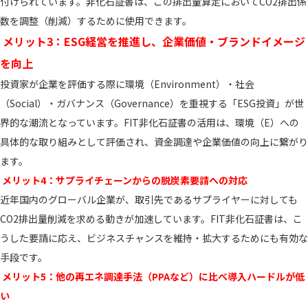
付けられています。非化石証書は、この排出量算定においてCO2排出係
数を調整（削減）するために使用できます。
メリット3：ESG経営を推進し、企業価値・ブランドイメージ
を向上
投資家が企業を評価する際に環境（Environment）・社会
（Social）・ガバナンス（Governance）を重視する「ESG投資」が世
界的な潮流となっています。FIT非化石証書の活用は、環境（E）への
具体的な取り組みとして評価され、資金調達や企業価値の向上に繋がり
ます。
メリット4：サプライチェーンからの脱炭素要請への対応
近年国内のグローバル企業が、取引先であるサプライヤーに対しても
CO2排出量削減を求める動きが加速しています。FIT非化石証書は、こ
うした要請に応え、ビジネスチャンスを維持・拡大するためにも有効な
手段です。
メリット5：他の再エネ調達手法（PPAなど）に比べ導入ハードルが低
い