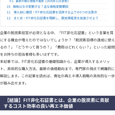
最新の取引価格の推移【2025年11月更新】
価格はなぜ変動する？主な価格変動要因
導入前に確認！FIT非化石証書を活用する上での3つの注意点
まとめ：FIT非化石証書を理解し、脱炭素経営を加速させよう
企業の脱炭素経営が必須となる中、「FIT非化石証書」という言葉を耳
にする機会が増えたのではないでしょうか？「脱炭素目標の達成に使え
るの？」「どうやって買うの？」「費用はどれくらい？」といった疑問
をお持ちの担当者様も多いはずです。
本記事では、FIT非化石証書の基礎知識から、企業が導入するメリッ
ト、具体的な購入方法、最新の価格動向まで、専門家の視点で網羅的に
解説します。この記事を読めば、貴社の再エネ導入戦略の具体的な一歩
が踏み出せます。
【結論】FIT非化石証書とは、企業の脱炭素に貢献
するコスト効率の良い再エネ価値