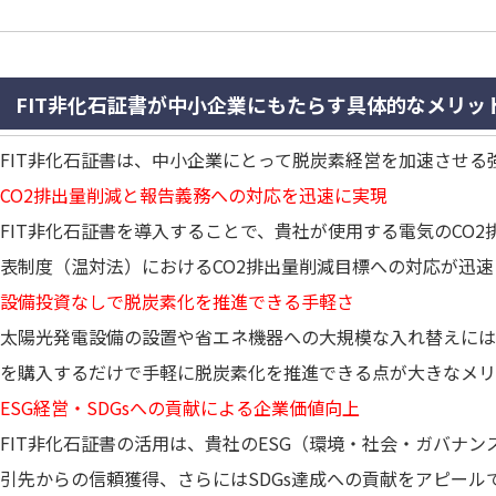
FIT非化石証書が中小企業にもたらす具体的なメリッ
FIT非化石証書は、中小企業にとって脱炭素経営を加速させ
CO2排出量削減と報告義務への対応を迅速に実現
FIT非化石証書を導入することで、貴社が使用する電気のCO
表制度（温対法）におけるCO2排出量削減目標への対応が迅
設備投資なしで脱炭素化を推進できる手軽さ
太陽光発電設備の設置や省エネ機器への大規模な入れ替えには
を購入するだけで手軽に脱炭素化を推進できる点が大きなメリ
ESG経営・SDGsへの貢献による企業価値向上
FIT非化石証書の活用は、貴社のESG（環境・社会・ガバナ
引先からの信頼獲得、さらにはSDGs達成への貢献をアピール