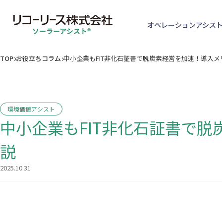
オペレーションアシス
TOP
お役立ちコラム
中小企業もFIT非化石証書で脱炭素経営を加速！導入
環境価値アシスト
中小企業もFIT非化石証書で
説
2025.10.31