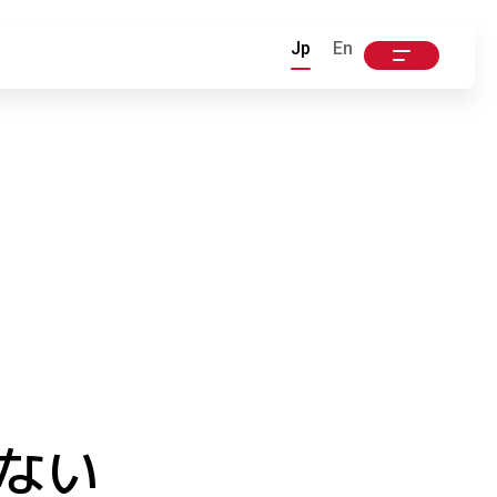
Jp
En
ない