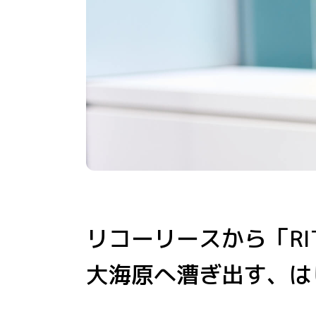
リコーリースから
「R
大海原へ漕ぎ出す、
は